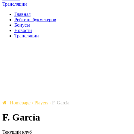
Трансляции
Главная
Рейтинг букмекеров
Бонусы
Новости
Трансляции
Homepage
›
Players
›
F. García
F. García
Текущий клуб