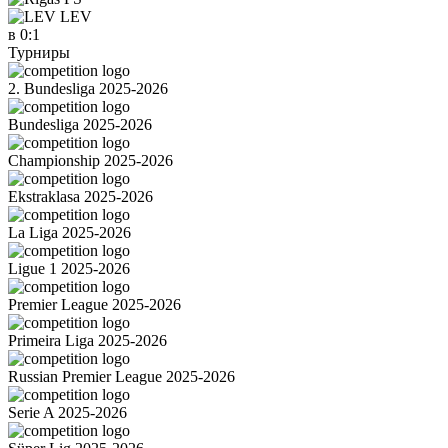
LEV
в
0:1
Турниры
2. Bundesliga 2025-2026
Bundesliga 2025-2026
Championship 2025-2026
Ekstraklasa 2025-2026
La Liga 2025-2026
Ligue 1 2025-2026
Premier League 2025-2026
Primeira Liga 2025-2026
Russian Premier League 2025-2026
Serie A 2025-2026