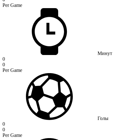
Per Game
Минут
0
0
Per Game
Голы
0
0
Per Game