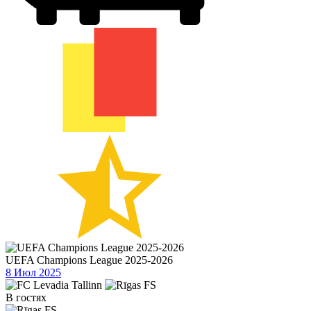
UEFA Champions League 2025-2026
8 Июл 2025
В гостях