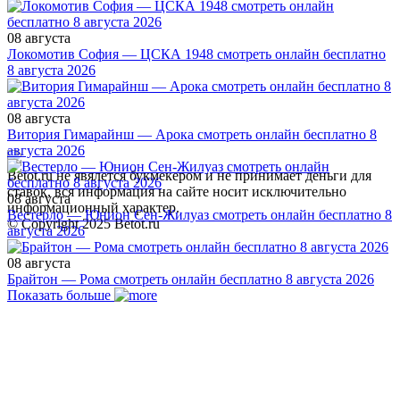
08 августа
Локомотив София — ЦСКА 1948 смотреть онлайн бесплатно
8 августа 2026
08 августа
Витория Гимарайнш — Арока смотреть онлайн бесплатно 8
августа 2026
Betot.ru не явялется букмекером и не принимает деньги для
ставок, вся информация на сайте носит исключительно
08 августа
информационный характер.
Вестерло — Юнион Сен-Жилуаз смотреть онлайн бесплатно 8
© Copyright 2025 Betot.ru
августа 2026
08 августа
Брайтон — Рома смотреть онлайн бесплатно 8 августа 2026
Показать больше