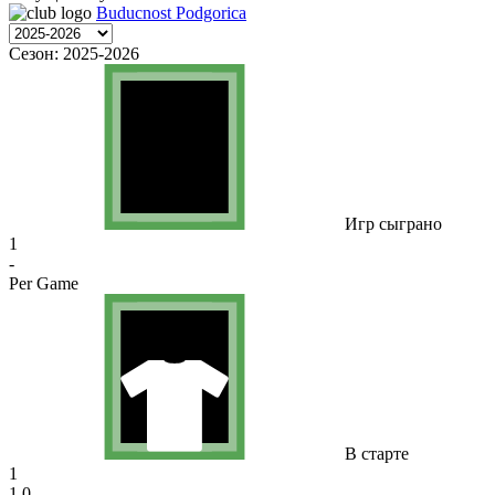
Buducnost Podgorica
Сезон:
2025-2026
Игр сыграно
1
-
Per Game
В старте
1
1.0