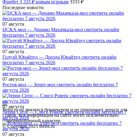
Фрибет 3 333 ₽ новым игрокам
3333 ₽
Последние новости
07 августа
ЦСКА-мол — Динамо Махачкала-мол смотреть онлайн
бесплатно 7 августа 2026
07 августа
Голуэй Юнайтед — Дроэда Юнайтед смотреть онлайн
бесплатно 7 августа 2026
07 августа
Ростов-мол — Зенит-мол смотреть онлайн бесплатно 7
августа 2026
07 августа
Betot.ru не явялется букмекером и не принимает деньги для
Дерри Сити — Слиго Роверс смотреть онлайн бесплатно 7
ставок, вся информация на сайте носит исключительно
августа 2026
информационный характер.
© Copyright 2025 Betot.ru
07 августа