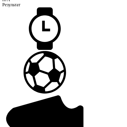
Результат