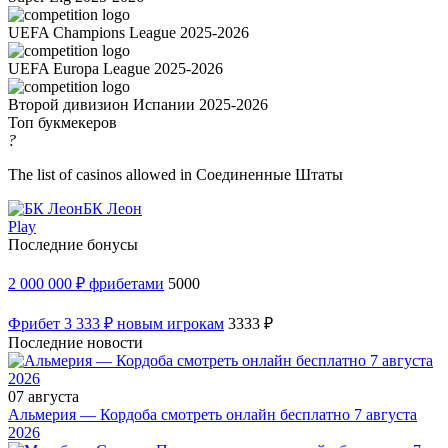
UEFA Champions League 2025-2026
UEFA Europa League 2025-2026
Второй дивизион Испании 2025-2026
Топ букмекеров
?
The list of casinos allowed in Соединенные Штаты
БК Леон
Play
Последние бонусы
2 000 000 ₽ фрибетами
5000
Фрибет 3 333 ₽ новым игрокам
3333 ₽
Последние новости
07 августа
Альмерия — Кордоба смотреть онлайн бесплатно 7 августа
2026