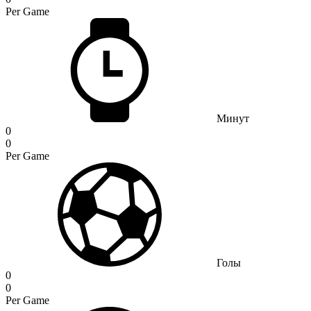
Per Game
Минут
0
0
Per Game
Голы
0
0
Per Game