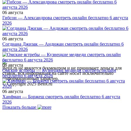
06 августа
Гибсон — Александрова смотреть онлайн бесплатно 6 августа
2026
06 августа
Согдиана Джизак — Андижан смотреть онлайн бесплатно 6
августа 2026
06 августа
Betot.ru не явялется букмекером и не принимает деньги для
Омские ястребы — Кузнецкие медведи смотреть онлайн
ставок, вся информация на сайте носит исключительно
бесплатно 6 августа 2026
информационный характер.
© Copyright 2025 Betot.ru
06 августа
Ханфман — Боржеш смотреть онлайн бесплатно 6 августа
2026
Показать больше