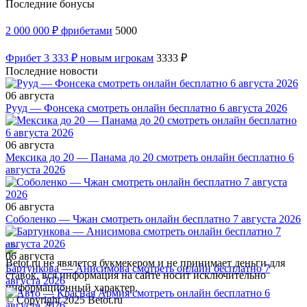
Последние бонусы
2 000 000 ₽ фрибетами
5000
Фрибет 3 333 ₽ новым игрокам
3333 ₽
Последние новости
06 августа
Рууд — Фонсека смотреть онлайн бесплатно 6 августа 2026
06 августа
Мексика до 20 — Панама до 20 смотреть онлайн бесплатно 6
августа 2026
06 августа
Соболенко — Чжан смотреть онлайн бесплатно 7 августа 2026
06 августа
Betot.ru не явялется букмекером и не принимает деньги для
Бартункова — Анисимова смотреть онлайн бесплатно 7
ставок, вся информация на сайте носит исключительно
августа 2026
информационный характер.
© Copyright 2025 Betot.ru