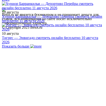
10 августа
Betot.ru не явялется букмекером и не принимает деньги для
Хуниор Барранкилья — Депортиво Перейра смотреть онлайн
ставок, вся информация на сайте носит исключительно
бесплатно 11 августа 2026
информационный характер.
© Copyright 2025 Betot.ru
10 августа
Тигрес — Энвигадо смотреть онлайн бесплатно 10 августа
2026
Показать больше