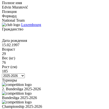
Полное имя
Edvin Muratović
Позиция
Форвард
National Team
Luxembourg
Гражданство
Дата рождения
15.02.1997
Возраст
29
Вес (кг)
76
Рост (см)
185
Турниры
2. Bundesliga 2025-2026
Bundesliga 2025-2026
Championship 2025-2026