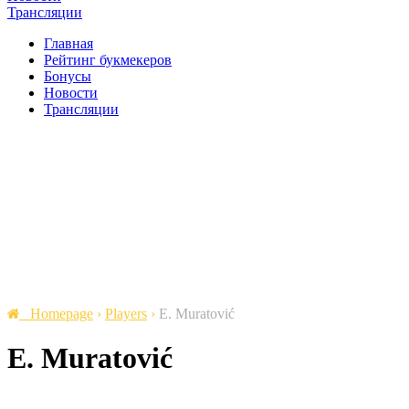
Трансляции
Главная
Рейтинг букмекеров
Бонусы
Новости
Трансляции
Homepage
›
Players
›
E. Muratović
E. Muratović