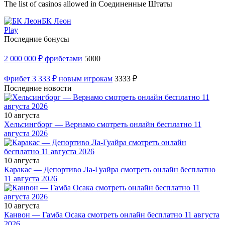
The list of casinos allowed in Соединенные Штаты
БК Леон
Play
Последние бонусы
2 000 000 ₽ фрибетами
5000
Фрибет 3 333 ₽ новым игрокам
3333 ₽
Последние новости
10 августа
Хельсингборг — Вернамо смотреть онлайн бесплатно 11
августа 2026
10 августа
Каракас — Депортиво Ла-Гуайра смотреть онлайн бесплатно
11 августа 2026
10 августа
Канвон — Гамба Осака смотреть онлайн бесплатно 11 августа
2026