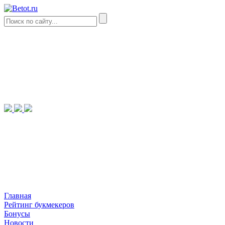
Главная
Рейтинг букмекеров
Бонусы
Новости