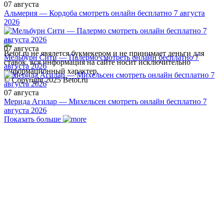
07 августа
Альмерия — Кордоба смотреть онлайн бесплатно 7 августа
2026
07 августа
Betot.ru не явялется букмекером и не принимает деньги для
Мельбурн Сити — Палермо смотреть онлайн бесплатно 7
ставок, вся информация на сайте носит исключительно
августа 2026
информационный характер.
© Copyright 2025 Betot.ru
07 августа
Мерида Агилар — Михельсен смотреть онлайн бесплатно 7
августа 2026
Показать больше