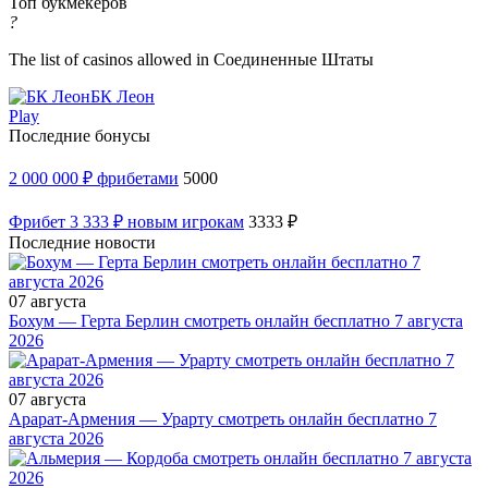
Топ букмекеров
?
The list of casinos allowed in Соединенные Штаты
БК Леон
Play
Последние бонусы
2 000 000 ₽ фрибетами
5000
Фрибет 3 333 ₽ новым игрокам
3333 ₽
Последние новости
07 августа
Бохум — Герта Берлин смотреть онлайн бесплатно 7 августа
2026
07 августа
Арарат-Армения — Урарту смотреть онлайн бесплатно 7
августа 2026