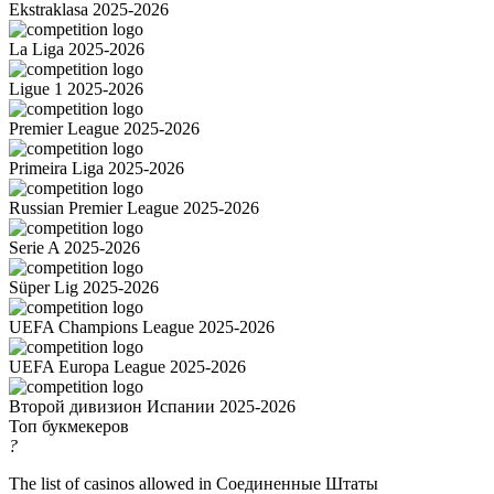
Ekstraklasa 2025-2026
La Liga 2025-2026
Ligue 1 2025-2026
Premier League 2025-2026
Primeira Liga 2025-2026
Russian Premier League 2025-2026
Serie A 2025-2026
Süper Lig 2025-2026
UEFA Champions League 2025-2026
UEFA Europa League 2025-2026
Второй дивизион Испании 2025-2026
Топ букмекеров
?
The list of casinos allowed in Соединенные Штаты