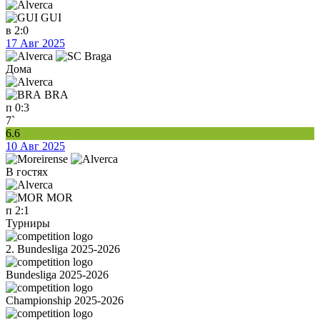
GUI
в
2:0
17 Авг 2025
Дома
BRA
п
0:3
7`
6.6
10 Авг 2025
В гостях
MOR
п
2:1
Турниры
2. Bundesliga 2025-2026
Bundesliga 2025-2026
Championship 2025-2026