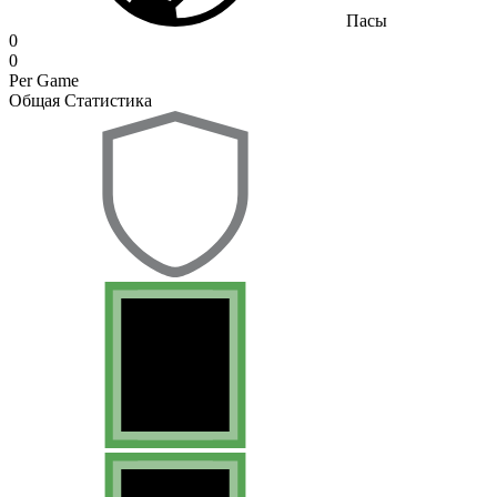
Пасы
0
0
Per Game
Общая Статистика