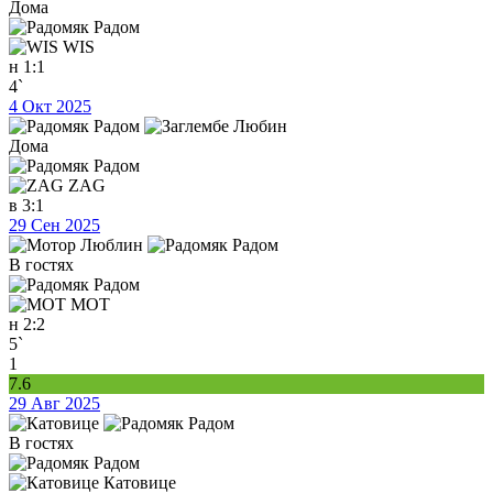
Дома
WIS
н
1:1
4`
4 Окт 2025
Дома
ZAG
в
3:1
29 Сен 2025
В гостях
MOT
н
2:2
5`
1
7.6
29 Авг 2025
В гостях
Катовице