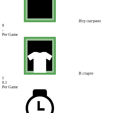
Игр сыграно
9
-
Per Game
В старте
1
0.1
Per Game