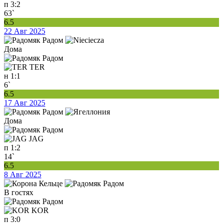
п
3:2
63`
6.5
22 Авг 2025
Дома
TER
н
1:1
6`
6.5
17 Авг 2025
Дома
JAG
п
1:2
14`
6.5
8 Авг 2025
В гостях
KOR
п
3:0