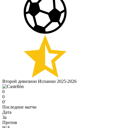
Второй дивизион Испании 2025-2026
0
0
0′
Последние матчи
Дата
За
Против
H/A