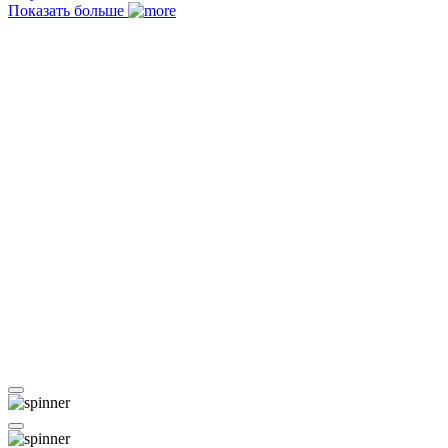
Показать больше