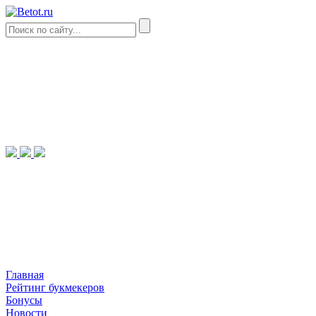
Главная
Рейтинг букмекеров
Бонусы
Новости