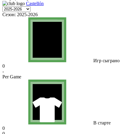
Castellón
Сезон:
2025-2026
Игр сыграно
0
-
Per Game
В старте
0
0