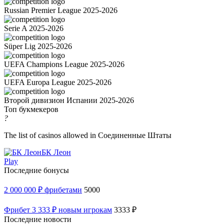
Russian Premier League 2025-2026
Serie A 2025-2026
Süper Lig 2025-2026
UEFA Champions League 2025-2026
UEFA Europa League 2025-2026
Второй дивизион Испании 2025-2026
Топ букмекеров
?
The list of casinos allowed in Соединенные Штаты
БК Леон
Play
Последние бонусы
2 000 000 ₽ фрибетами
5000
Фрибет 3 333 ₽ новым игрокам
3333 ₽
Последние новости