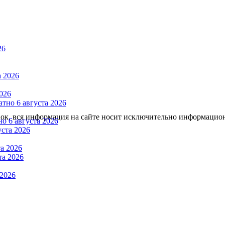
026
тавок, вся информация на сайте носит исключительно информацио
о 6 августа 2026
а 2026
 2026