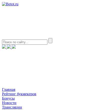
Главная
Рейтинг букмекеров
Бонусы
Новости
Трансляции