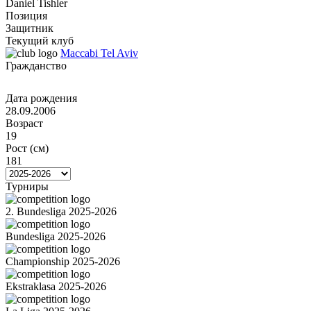
Daniel Tishler
Позиция
Защитник
Текущий клуб
Maccabi Tel Aviv
Гражданство
Дата рождения
28.09.2006
Возраст
19
Рост (см)
181
Турниры
2. Bundesliga 2025-2026
Bundesliga 2025-2026
Championship 2025-2026
Ekstraklasa 2025-2026