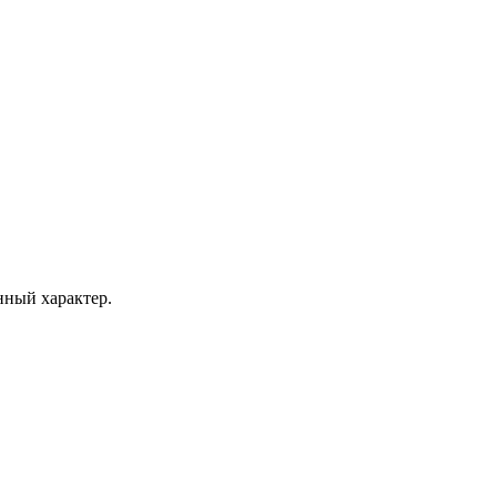
нный характер.