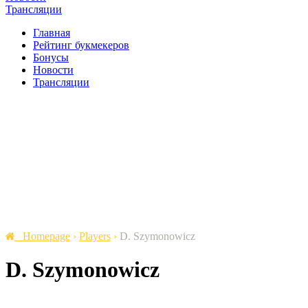
Трансляции
Главная
Рейтинг букмекеров
Бонусы
Новости
Трансляции
Homepage
›
Players
›
D. Szymonowicz
D. Szymonowicz