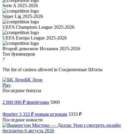
Serie A 2025-2026
Süper Lig 2025-2026
UEFA Champions League 2025-2026
UEFA Europa League 2025-2026
Второй дивизион Испании 2025-2026
Топ букмекеров
?
The list of casinos allowed in Соединенные Штаты
БК Леон
Play
Последние бонусы
2 000 000 ₽ фрибетами
5000
Фрибет 3 333 ₽ новым игрокам
3333 ₽
Последние новости