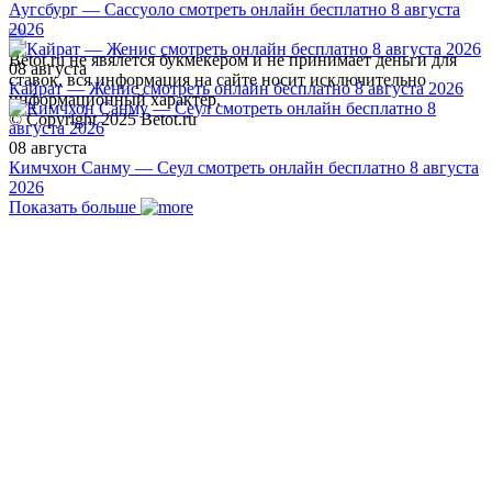
Аугсбург — Сассуоло смотреть онлайн бесплатно 8 августа
2026
Betot.ru не явялется букмекером и не принимает деньги для
08 августа
ставок, вся информация на сайте носит исключительно
Кайрат — Женис смотреть онлайн бесплатно 8 августа 2026
информационный характер.
© Copyright 2025 Betot.ru
08 августа
Кимчхон Санму — Сеул смотреть онлайн бесплатно 8 августа
2026
Показать больше