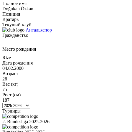
Полное имя
Doğukan Özkan
Позиция
Вратарь
Текущий клуб
Антальяспор
Гражданство
Место рождения
Rize
Дата рождения
04.02.2000
Возраст
26
Вес (кг)
75
Рост (см)
187
Турниры
2. Bundesliga 2025-2026