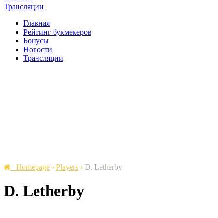
Трансляции
Главная
Рейтинг букмекеров
Бонусы
Новости
Трансляции
Homepage
›
Players
›
D. Letherby
D. Letherby