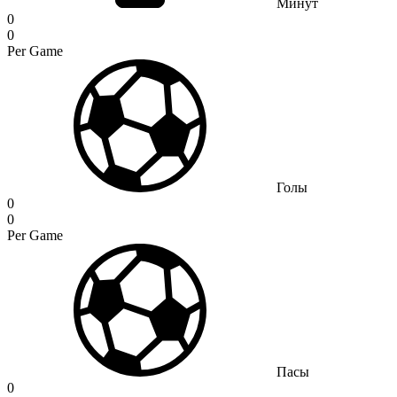
Минут
0
0
Per Game
Голы
0
0
Per Game
Пасы
0