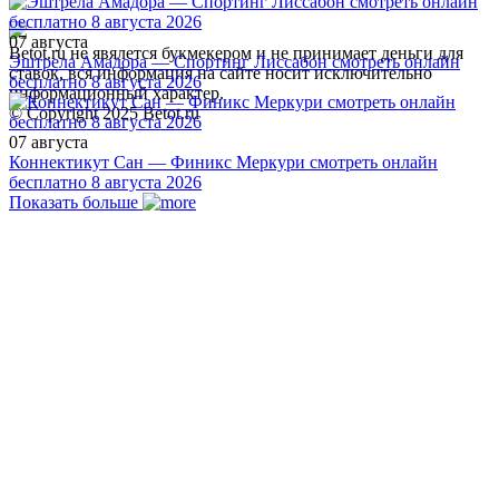
07 августа
Betot.ru не явялется букмекером и не принимает деньги для
Эштрела Амадора — Спортинг Лиссабон смотреть онлайн
ставок, вся информация на сайте носит исключительно
бесплатно 8 августа 2026
информационный характер.
© Copyright 2025 Betot.ru
07 августа
Коннектикут Сан — Финикс Меркури смотреть онлайн
бесплатно 8 августа 2026
Показать больше