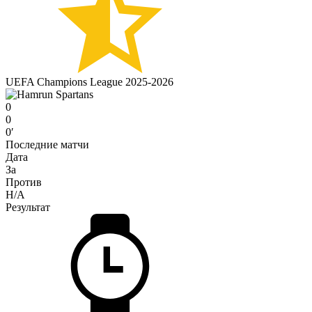
UEFA Champions League 2025-2026
0
0
0′
Последние матчи
Дата
За
Против
H/A
Результат