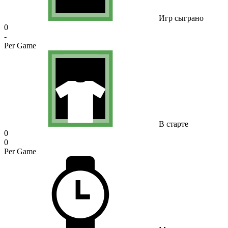
Игр сыграно
0
-
Per Game
В старте
0
0
Per Game