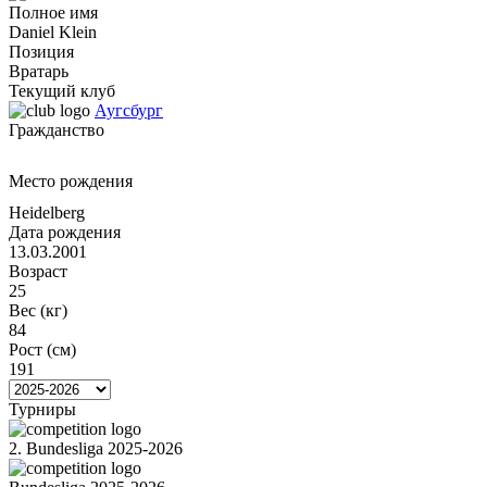
Полное имя
Daniel Klein
Позиция
Вратарь
Текущий клуб
Аугсбург
Гражданство
Место рождения
Heidelberg
Дата рождения
13.03.2001
Возраст
25
Вес (кг)
84
Рост (см)
191
Турниры
2. Bundesliga 2025-2026