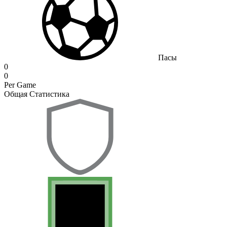
Пасы
0
0
Per Game
Общая Статистика