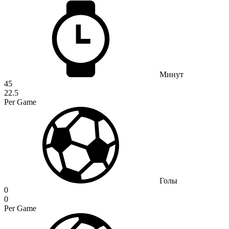
Минут
45
22.5
Per Game
Голы
0
0
Per Game