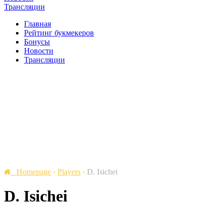
Трансляции
Главная
Рейтинг букмекеров
Бонусы
Новости
Трансляции
Homepage
›
Players
›
D. Isichei
D. Isichei