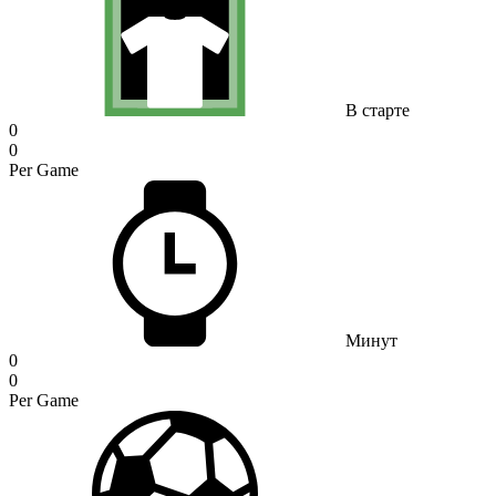
В старте
0
0
Per Game
Минут
0
0
Per Game