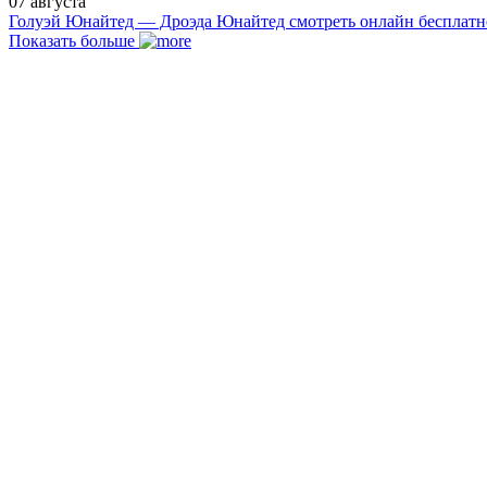
07 августа
Голуэй Юнайтед — Дроэда Юнайтед смотреть онлайн бесплатно
Показать больше