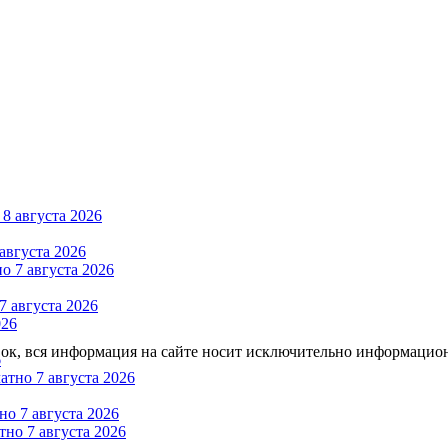
августа 2026
 августа 2026
тавок, вся информация на сайте носит исключительно информацио
6
о 7 августа 2026