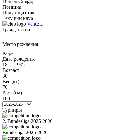
Domen Črnigoj
Позиция
Полузащитник
Текущий клуб
Venezia
Гражданство
Место рождения
Koper
Дата рождения
18.11.1995
Возраст
30
Вес (кг)
70
Рост (см)
188
Турниры
2. Bundesliga 2025-2026
Bundesliga 2025-2026