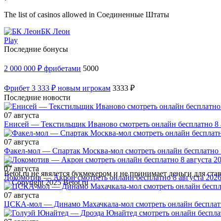
The list of casinos allowed in Соединенные Штаты
БК Леон
Play
Последние бонусы
2 000 000 ₽ фрибетами
5000
Фрибет 3 333 ₽ новым игрокам
3333 ₽
Последние новости
07 августа
Енисей — Текстильщик Иваново смотреть онлайн бесплатно 8 
07 августа
Факел-мол — Спартак Москва-мол смотреть онлайн бесплатно 7
07 августа
Betot.ru не явялется букмекером и не принимает деньги для с
Локомотив — Акрон смотреть онлайн бесплатно 8 августа 202
© Copyright 2025 Betot.ru
07 августа
ЦСКА-мол — Динамо Махачкала-мол смотреть онлайн бесплатн