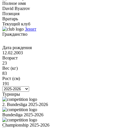
Полное имя
David Byazrov
Позиция
Вратарь
Текущий клуб
Зенит
Гражданство
Дата рождения
12.02.2003
Возраст
23
Вес (кг)
83
Рост (см)
191
Турниры
2. Bundesliga 2025-2026
Bundesliga 2025-2026
Championship 2025-2026