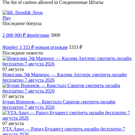
The list of casinos allowed in Соединенные Штаты
БК Леон
Play
Последние бонусы
2 000 000 ₽ фрибетами
5000
Фрибет 3 333 ₽ новым игрокам
3333 ₽
Последние новости
07 августа
Иокогама Эф Маринос — Касима Антлерс смотреть онлайн
бесплатно 7 августа 2026
07 августа
Буран Воронеж — Кристалл Саратов смотреть онлайн
бесплатно 7 августа 2026
07 августа
УТА Арад — Рапид Бухарест смотреть онлайн бесплатно 7
августа 2026