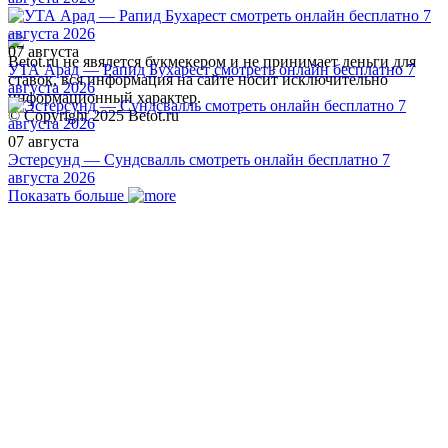
07 августа
Betot.ru не явялется букмекером и не принимает деньги для
УТА Арад — Рапид Бухарест смотреть онлайн бесплатно 7
ставок, вся информация на сайте носит исключительно
августа 2026
информационный характер.
© Copyright 2025 Betot.ru
07 августа
Эстерсунд — Сундсвалль смотреть онлайн бесплатно 7
августа 2026
Показать больше