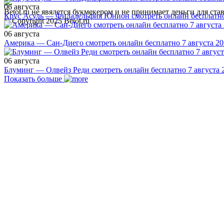
06 августа
Betot.ru не явялется букмекером и не принимает деньги для с
Крус Асуль — Филадельфия Юнион смотреть онлайн бесплатно 
© Copyright 2025 Betot.ru
06 августа
Америка — Сан-Диего смотреть онлайн бесплатно 7 августа 20
06 августа
Блуминг — Олвейз Реди смотреть онлайн бесплатно 7 августа 
Показать больше