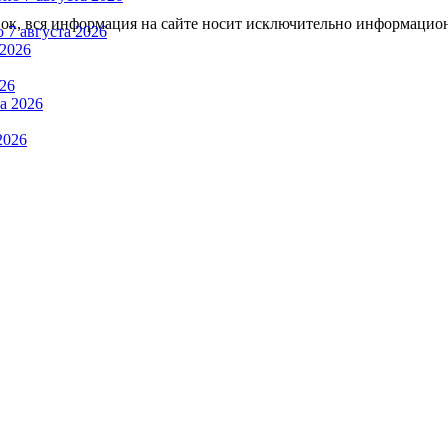
тавок, вся информация на сайте носит исключительно информацио
7 августа 2026
26
2026