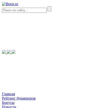
Главная
Рейтинг букмекеров
Бонусы
Новости