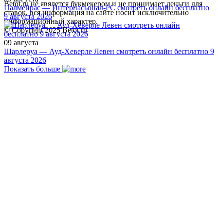
Betot.ru не явялется букмекером и не принимает деньги для
Палмейрас — Интернасьонал-РС смотреть онлайн бесплатно
ставок, вся информация на сайте носит исключительно
9 августа 2026
информационный характер.
© Copyright 2025 Betot.ru
09 августа
Шарлеруа — Ауд-Хеверле Левен смотреть онлайн бесплатно 9
августа 2026
Показать больше