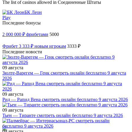
The list of casinos allowed in Соединенные Штаты
БК Леон
Play
Последние бонусы
2 000 000 ₽ фрибетами
5000
Фрибет 3 333 ₽ новым игрокам
3333 ₽
Последние новости
09 августа
Зюлте-Варегем — Генк смотреть онлайн бесплатно 9 августа
2026
09 августа
Рид — Рапид Вена смотреть онлайн бесплатно 9 августа 2026
09 августа
Тьен — Тиранте смотреть онлайн бесплатно 9 августа 2026
09 августа