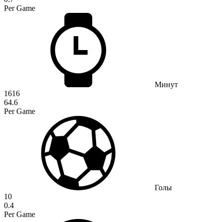
Per Game
Минут
1616
64.6
Per Game
Голы
10
0.4
Per Game