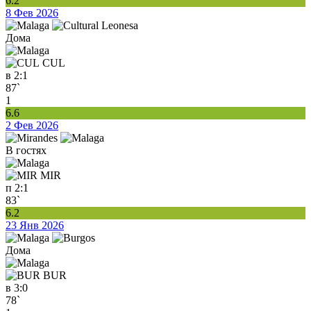
6.2
8 Фев 2026
Дома
CUL
в
2:1
87`
1
6.6
2 Фев 2026
В гостях
MIR
п
2:1
83`
6.2
23 Янв 2026
Дома
BUR
в
3:0
78`