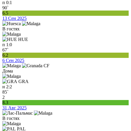
п
0:1
90`
6.5
13 Сен 2025
В гостях
HUE
п
1:0
67`
6.2
6 Сен 2025
Дома
GRA
н
2:2
85`
2
8.3
31 Авг 2025
В гостях
PAL