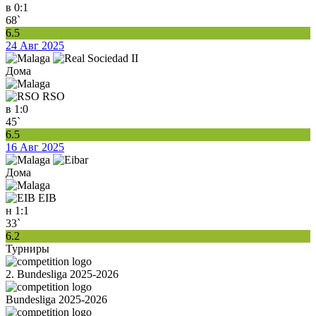
в
0:1
68`
6.5
24 Авг 2025
Дома
RSO
в
1:0
45`
6.5
16 Авг 2025
Дома
EIB
н
1:1
33`
6.2
Турниры
2. Bundesliga 2025-2026
Bundesliga 2025-2026