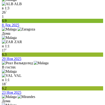
ALB
в
1:3
26`
1
6.9
8 Дек 2025
Дома
ZAR
н
1:1
17`
6.3
29 Ноя 2025
В гостях
VAL
н
1:1
18`
6.2
23 Ноя 2025
Дома