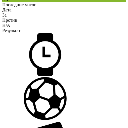
Последние матчи
Дата
За
Против
H/A
Результат