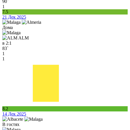
90`
1
7.5
21 Дек 2025
Дома
ALM
в
2:1
83`
1
1
8.2
14 Дек 2025
В гостях