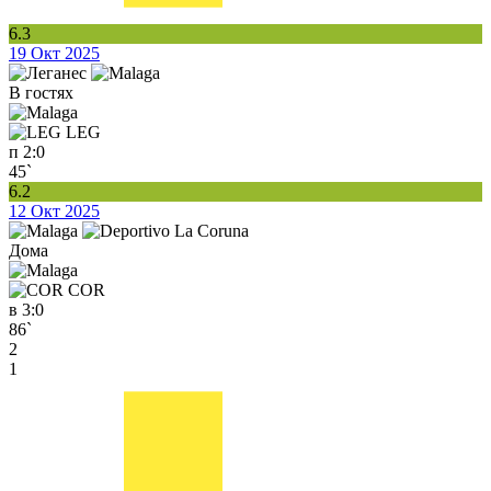
6.3
19 Окт 2025
В гостях
LEG
п
2:0
45`
6.2
12 Окт 2025
Дома
COR
в
3:0
86`
2
1