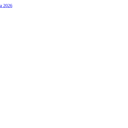
а 2026