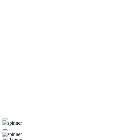
load more