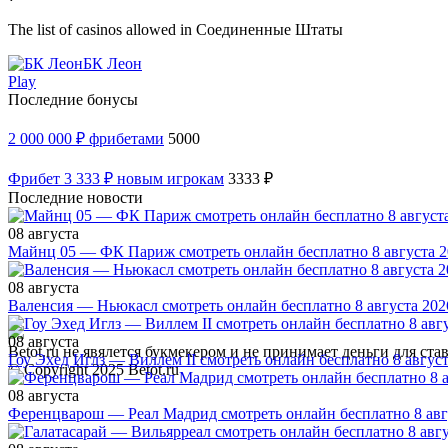
The list of casinos allowed in Соединенные Штаты
БК Леон
Play
Последние бонусы
2 000 000 ₽ фрибетами
5000
Фрибет 3 333 ₽ новым игрокам
3333 ₽
Последние новости
08 августа
Майнц 05 — ФК Париж смотреть онлайн бесплатно 8 августа 2
08 августа
Валенсия — Ньюкасл смотреть онлайн бесплатно 8 августа 202
08 августа
Betot.ru не явялется букмекером и не принимает деньги для с
Гоу Эхед Иглз — Виллем II смотреть онлайн бесплатно 8 август
© Copyright 2025 Betot.ru
08 августа
Ференцварош — Реал Мадрид смотреть онлайн бесплатно 8 авг