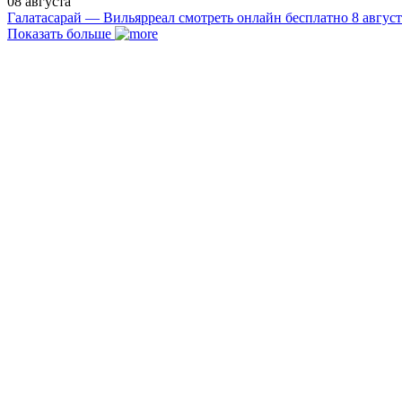
08 августа
Галатасарай — Вильярреал смотреть онлайн бесплатно 8 август
Показать больше