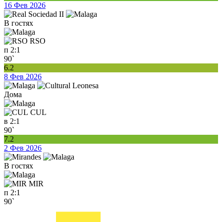
16 Фев 2026
В гостях
RSO
п
2:1
90`
6.2
8 Фев 2026
Дома
CUL
в
2:1
90`
7.2
2 Фев 2026
В гостях
MIR
п
2:1
90`