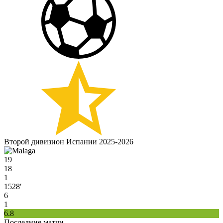
Второй дивизион Испании 2025-2026
19
18
1
1528′
6
1
6.8
Последние матчи