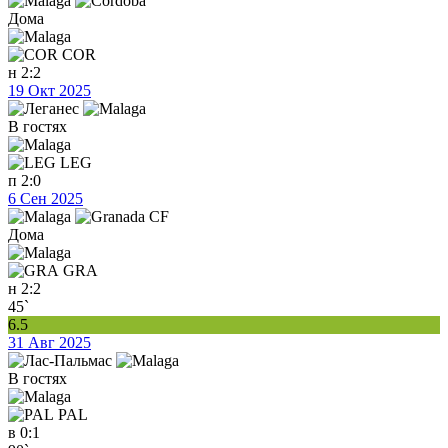
Дома
COR
н
2:2
19 Окт 2025
В гостях
LEG
п
2:0
6 Сен 2025
Дома
GRA
н
2:2
45`
6.5
31 Авг 2025
В гостях
PAL
в
0:1