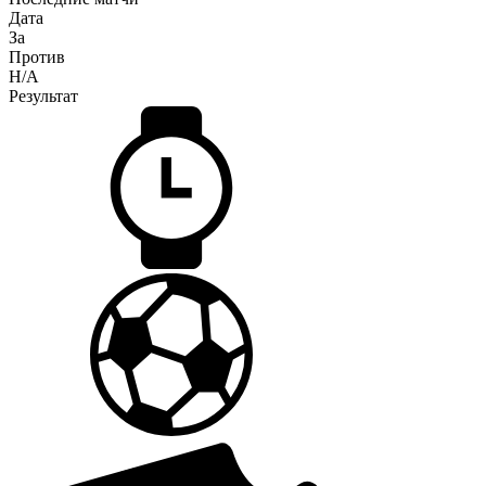
Дата
За
Против
H/A
Результат