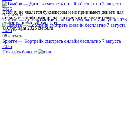
Betot.ru не явялется букмекером и не принимает деньги для
07 августа
ставок, вся информация на сайте носит исключительно
Тамбов — Дизель смотреть онлайн бесплатно 7 августа 2026
информационный характер.
© Copyright 2025 Betot.ru
06 августа
Брюгге — Кортрейк смотреть онлайн бесплатно 7 августа
2026
Показать больше