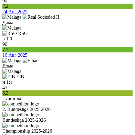
90`
7.2
24 Авг 2025
Дома
RSO
в
1:0
90`
7.7
16 Авг 2025
Дома
EIB
н
1:1
45`
6.3
Турниры
2. Bundesliga 2025-2026
Bundesliga 2025-2026
Championship 2025-2026