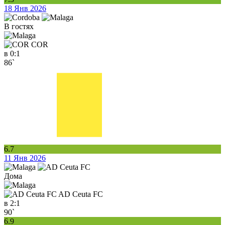
18 Янв 2026
В гостях
COR
в
0:1
86`
6.7
11 Янв 2026
Дома
AD Ceuta FC
в
2:1
90`
6.9