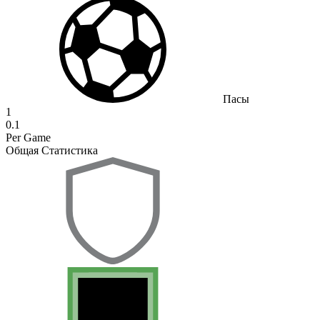
Пасы
1
0.1
Per Game
Общая Статистика