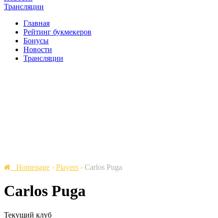
Трансляции
Главная
Рейтинг букмекеров
Бонусы
Новости
Трансляции
Homepage
›
Players
›
Carlos Puga
Carlos Puga
Текущий клуб