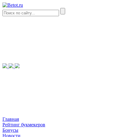
Главная
Рейтинг букмекеров
Бонусы
Новости