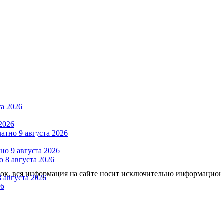
2026
о 9 августа 2026
тавок, вся информация на сайте носит исключительно информацио
 августа 2026