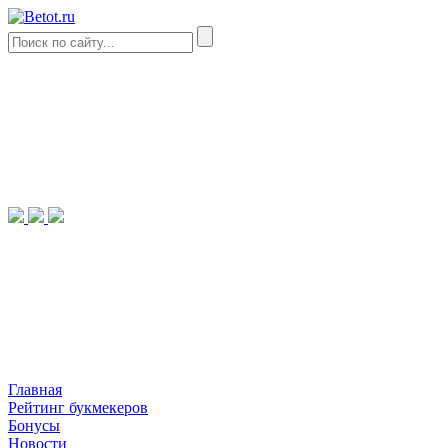
Главная
Рейтинг букмекеров
Бонусы
Новости