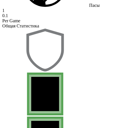
Пасы
1
0.1
Per Game
Общая Статистика