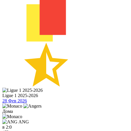
Ligue 1 2025-2026
28 Фев 2026
Дома
ANG
в
2:0