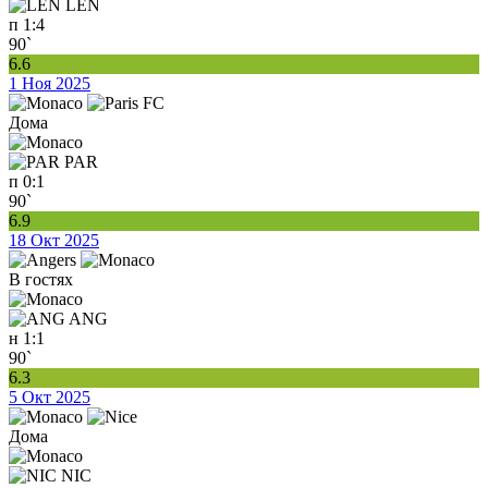
LEN
п
1:4
90`
6.6
1 Ноя 2025
Дома
PAR
п
0:1
90`
6.9
18 Окт 2025
В гостях
ANG
н
1:1
90`
6.3
5 Окт 2025
Дома
NIC