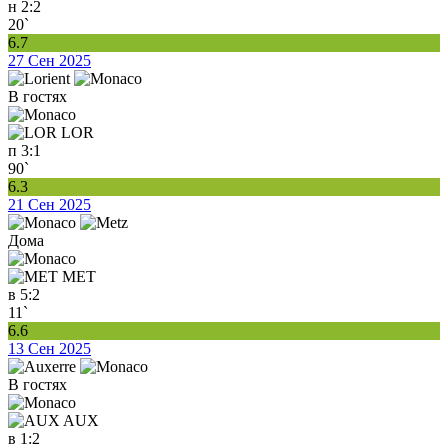
н
2:2
20`
6.7
27 Сен 2025
В гостях
LOR
п
3:1
90`
6.3
21 Сен 2025
Дома
MET
в
5:2
11`
6.6
13 Сен 2025
В гостях
AUX
в
1:2