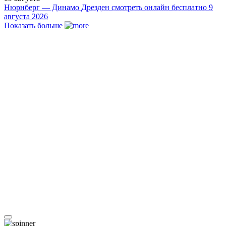
Нюрнберг — Динамо Дрезден смотреть онлайн бесплатно 9
августа 2026
Показать больше