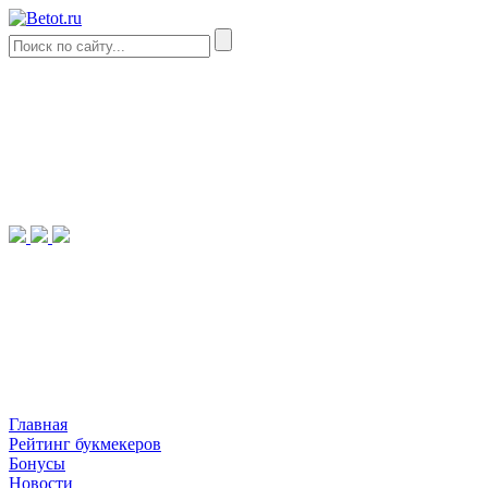
Главная
Рейтинг букмекеров
Бонусы
Новости