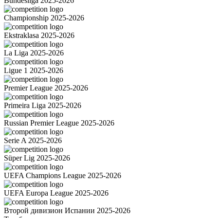
Bundesliga 2025-2026
Championship 2025-2026
Ekstraklasa 2025-2026
La Liga 2025-2026
Ligue 1 2025-2026
Premier League 2025-2026
Primeira Liga 2025-2026
Russian Premier League 2025-2026
Serie A 2025-2026
Süper Lig 2025-2026
UEFA Champions League 2025-2026
UEFA Europa League 2025-2026
Второй дивизион Испании 2025-2026