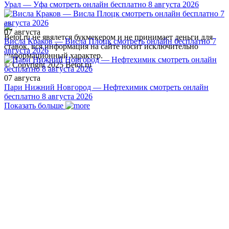
Урал — Уфа смотреть онлайн бесплатно 8 августа 2026
07 августа
Betot.ru не явялется букмекером и не принимает деньги для
Висла Краков — Висла Плоцк смотреть онлайн бесплатно 7
ставок, вся информация на сайте носит исключительно
августа 2026
информационный характер.
© Copyright 2025 Betot.ru
07 августа
Пари Нижний Новгород — Нефтехимик смотреть онлайн
бесплатно 8 августа 2026
Показать больше