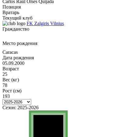
Carlos Raúl Olses Quijada
Позиция
Вратарь
Текущий клуб
FK Zalgiris Vilnius
Гражданство
Место рождения
Caracas
Дата рождения
05.09.2000
Возраст
25
Вес (кг)
78
Рост (см)
193
Сезон:
2025-2026