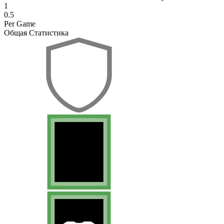
1
0.5
Per Game
Общая Статистика