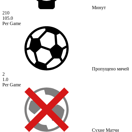
Минут
210
105.0
Per Game
Пропущено мячей
2
1.0
Per Game
Сухие Матчи