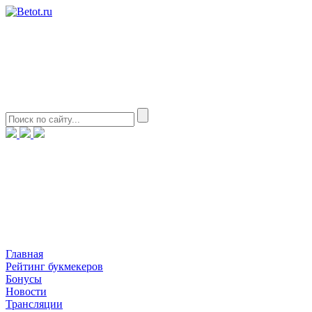
Главная
Рейтинг букмекеров
Бонусы
Новости
Трансляции