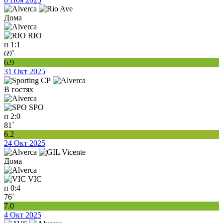
Дома
RIO
н
1:1
69`
6.9
31 Окт 2025
В гостях
SPO
п
2:0
81`
6.2
24 Окт 2025
Дома
VIC
п
0:4
76`
7.0
4 Окт 2025