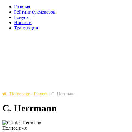
Главная
Рейтинг букмекеров
Бонусы
Новости
Трансляции
Homepage
›
Players
›
C. Herrmann
C. Herrmann
Полное имя