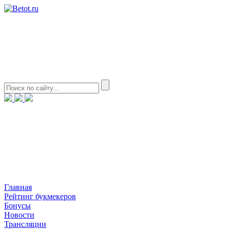
Главная
Рейтинг букмекеров
Бонусы
Новости
Трансляции