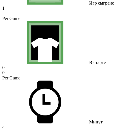
Игр сыграно
1
-
Per Game
В старте
0
0
Per Game
Минут
4