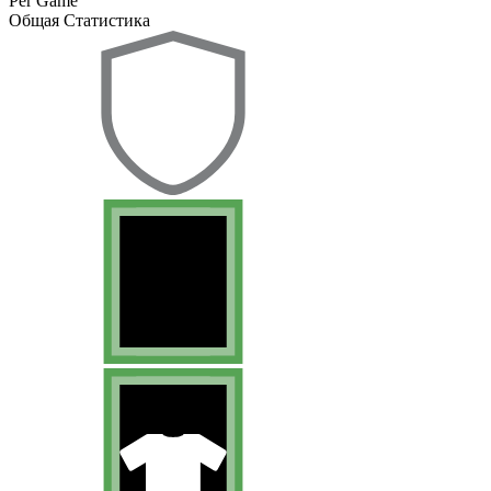
Per Game
Общая Статистика