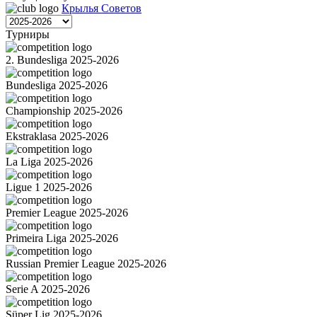
Крылья Советов
Турниры
2. Bundesliga 2025-2026
Bundesliga 2025-2026
Championship 2025-2026
Ekstraklasa 2025-2026
La Liga 2025-2026
Ligue 1 2025-2026
Premier League 2025-2026
Primeira Liga 2025-2026
Russian Premier League 2025-2026
Serie A 2025-2026
Süper Lig 2025-2026