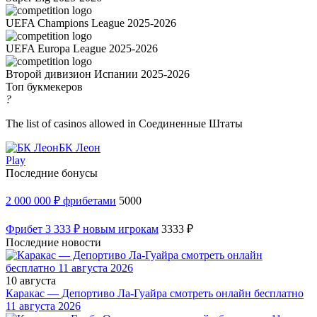
UEFA Champions League 2025-2026
UEFA Europa League 2025-2026
Второй дивизион Испании 2025-2026
Топ букмекеров
?
The list of casinos allowed in Соединенные Штаты
БК Леон
Play
Последние бонусы
2 000 000 ₽ фрибетами
5000
Фрибет 3 333 ₽ новым игрокам
3333 ₽
Последние новости
10 августа
Каракас — Депортиво Ла-Гуайра смотреть онлайн бесплатно
11 августа 2026