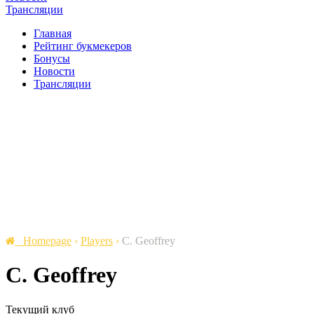
Трансляции
Главная
Рейтинг букмекеров
Бонусы
Новости
Трансляции
Homepage
›
Players
›
C. Geoffrey
C. Geoffrey
Текущий клуб