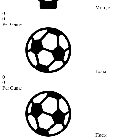
Минут
0
0
Per Game
Голы
0
0
Per Game
Пасы