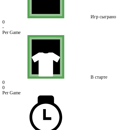
Игр сыграно
0
-
Per Game
В старте
0
0
Per Game