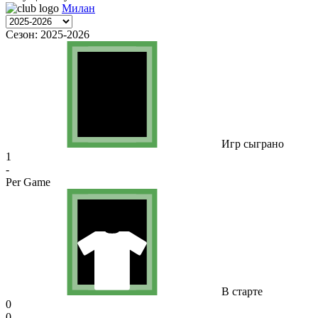
Милан
Сезон:
2025-2026
Игр сыграно
1
-
Per Game
В старте
0
0