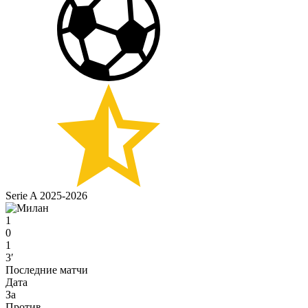
Serie A 2025-2026
1
0
1
3′
Последние матчи
Дата
За
Против