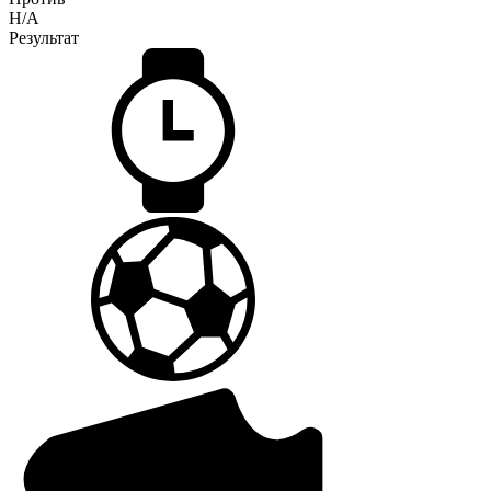
H/A
Результат