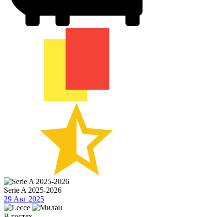
Serie A 2025-2026
29 Авг 2025
В гостях