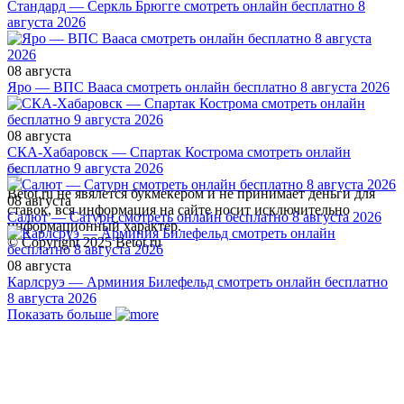
Стандард — Серкль Брюгге смотреть онлайн бесплатно 8
августа 2026
08 августа
Яро — ВПС Вааса смотреть онлайн бесплатно 8 августа 2026
08 августа
СКА-Хабаровск — Спартак Кострома смотреть онлайн
бесплатно 9 августа 2026
Betot.ru не явялется букмекером и не принимает деньги для
08 августа
ставок, вся информация на сайте носит исключительно
Салют — Сатурн смотреть онлайн бесплатно 8 августа 2026
информационный характер.
© Copyright 2025 Betot.ru
08 августа
Карлсруэ — Арминия Билефельд смотреть онлайн бесплатно
8 августа 2026
Показать больше