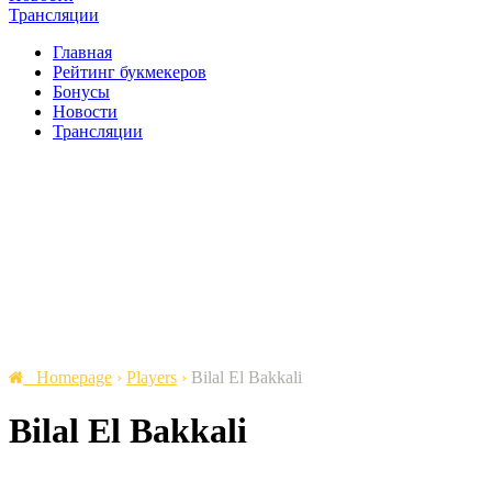
Трансляции
Главная
Рейтинг букмекеров
Бонусы
Новости
Трансляции
Homepage
›
Players
›
Bilal El Bakkali
Bilal El Bakkali