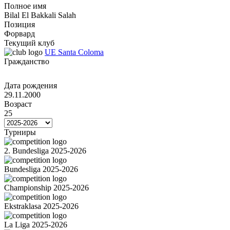
Полное имя
Bilal El Bakkali Salah
Позиция
Форвард
Текущий клуб
UE Santa Coloma
Гражданство
Дата рождения
29.11.2000
Возраст
25
Турниры
2. Bundesliga 2025-2026
Bundesliga 2025-2026
Championship 2025-2026
Ekstraklasa 2025-2026
La Liga 2025-2026