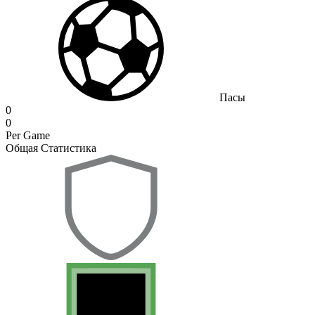
Пасы
0
0
Per Game
Общая Статистика