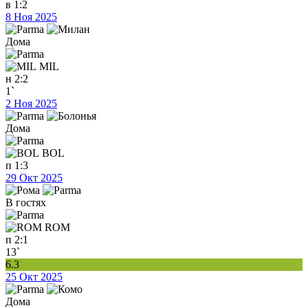
в
1:2
8 Ноя 2025
Дома
MIL
н
2:2
1`
2 Ноя 2025
Дома
BOL
п
1:3
29 Окт 2025
В гостях
ROM
п
2:1
13`
6.3
25 Окт 2025
Дома