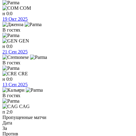
COM
н
0:0
19 Окт 2025
В гостях
GEN
н
0:0
21 Сен 2025
В гостях
CRE
н
0:0
13 Сен 2025
В гостях
CAG
п
2:0
Пропущенные матчи
Дата
За
Против