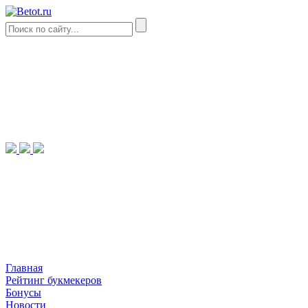
Главная
Рейтинг букмекеров
Бонусы
Новости