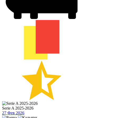
Serie A 2025-2026
27 Фев 2026