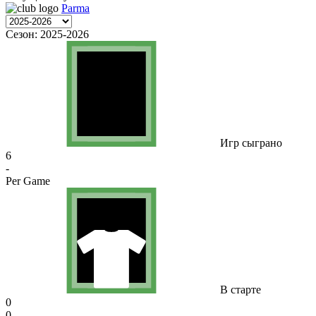
Parma
Сезон:
2025-2026
Игр сыграно
6
-
Per Game
В старте
0
0