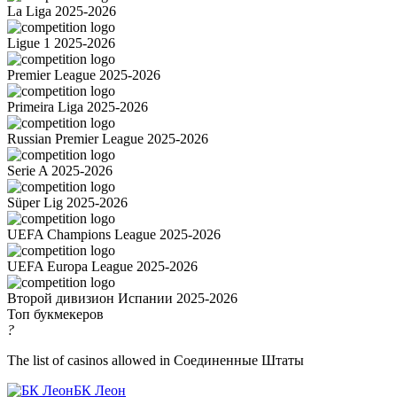
La Liga 2025-2026
Ligue 1 2025-2026
Premier League 2025-2026
Primeira Liga 2025-2026
Russian Premier League 2025-2026
Serie A 2025-2026
Süper Lig 2025-2026
UEFA Champions League 2025-2026
UEFA Europa League 2025-2026
Второй дивизион Испании 2025-2026
Топ букмекеров
?
The list of casinos allowed in Соединенные Штаты
БК Леон