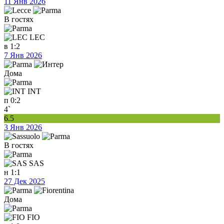
11 Янв 2026
В гостях
LEC
в
1:2
7 Янв 2026
Дома
INT
п
0:2
4`
6.5
3 Янв 2026
В гостях
SAS
н
1:1
27 Дек 2025
Дома
FIO