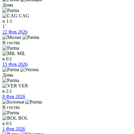
Дома
CAG
н
1:1
1`
22 Фев 2026
В гостях
MIL
в
0:1
15 Фев 2026
Дома
VER
в
2:1
8 Фев 2026
В гостях
BOL
в
0:1
1 Фев 2026