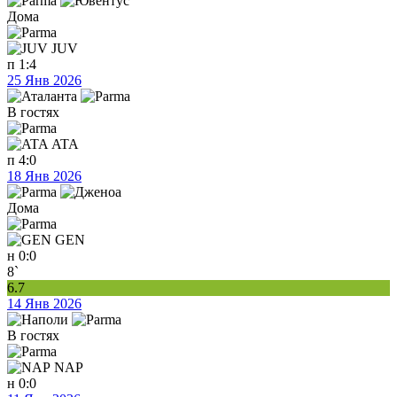
Дома
JUV
п
1:4
25 Янв 2026
В гостях
ATA
п
4:0
18 Янв 2026
Дома
GEN
н
0:0
8`
6.7
14 Янв 2026
В гостях
NAP
н
0:0