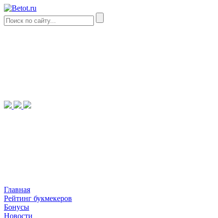
Главная
Рейтинг букмекеров
Бонусы
Новости