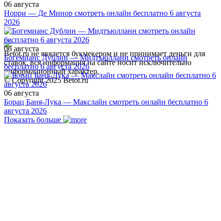
06 августа
Норри — Де Минор смотреть онлайн бесплатно 6 августа
2026
06 августа
Betot.ru не явялется букмекером и не принимает деньги для
Богемианс Дублин — Мидтъюлланн смотреть онлайн
ставок, вся информация на сайте носит исключительно
бесплатно 6 августа 2026
информационный характер.
© Copyright 2025 Betot.ru
06 августа
Борац Баня-Лука — Макслайн смотреть онлайн бесплатно 6
августа 2026
Показать больше