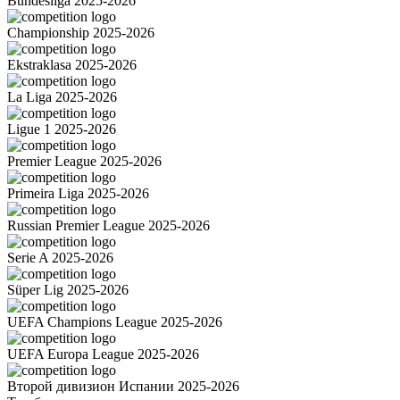
Bundesliga 2025-2026
Championship 2025-2026
Ekstraklasa 2025-2026
La Liga 2025-2026
Ligue 1 2025-2026
Premier League 2025-2026
Primeira Liga 2025-2026
Russian Premier League 2025-2026
Serie A 2025-2026
Süper Lig 2025-2026
UEFA Champions League 2025-2026
UEFA Europa League 2025-2026
Второй дивизион Испании 2025-2026