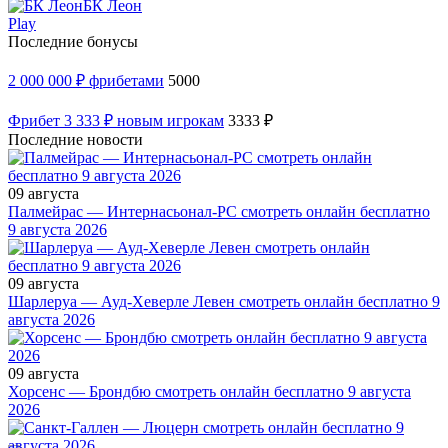
БК Леон
Play
Последние бонусы
2 000 000 ₽ фрибетами
5000
Фрибет 3 333 ₽ новым игрокам
3333 ₽
Последние новости
09 августа
Палмейрас — Интернасьонал-РС смотреть онлайн бесплатно
9 августа 2026
09 августа
Шарлеруа — Ауд-Хеверле Левен смотреть онлайн бесплатно 9
августа 2026
09 августа
Хорсенс — Брондбю смотреть онлайн бесплатно 9 августа
2026