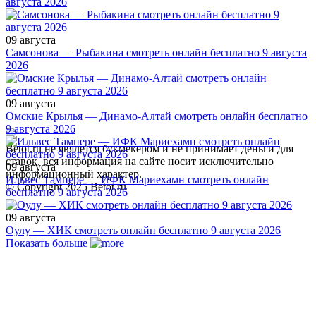
августа 2026
09 августа
Самсонова — Рыбакина смотреть онлайн бесплатно 9 августа
2026
09 августа
Омские Крылья — Динамо-Алтай смотреть онлайн бесплатно
9 августа 2026
Betot.ru не явялется букмекером и не принимает деньги для
ставок, вся информация на сайте носит исключительно
09 августа
информационный характер.
Ильвес Тампере — ИФК Мариехамн смотреть онлайн
© Copyright 2025 Betot.ru
бесплатно 9 августа 2026
09 августа
Оулу — ХИК смотреть онлайн бесплатно 9 августа 2026
Показать больше