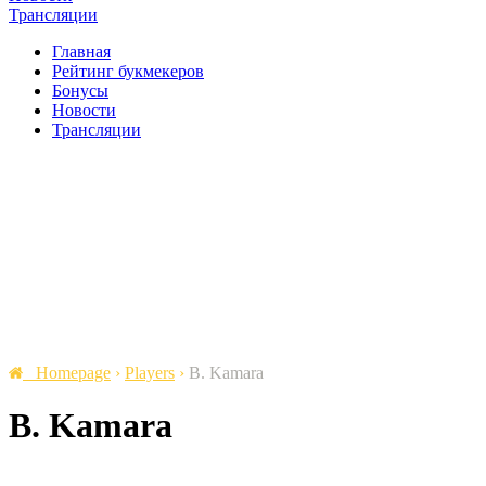
Трансляции
Главная
Рейтинг букмекеров
Бонусы
Новости
Трансляции
Homepage
›
Players
›
B. Kamara
B. Kamara