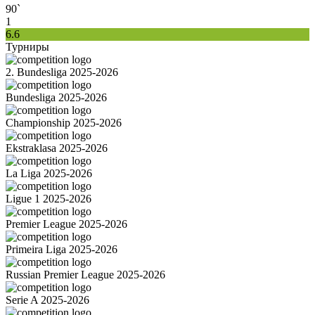
90`
1
6.6
Турниры
2. Bundesliga 2025-2026
Bundesliga 2025-2026
Championship 2025-2026
Ekstraklasa 2025-2026
La Liga 2025-2026
Ligue 1 2025-2026
Premier League 2025-2026
Primeira Liga 2025-2026
Russian Premier League 2025-2026
Serie A 2025-2026