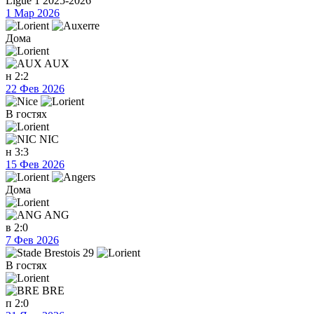
Ligue 1 2025-2026
1 Мар 2026
Дома
AUX
н
2:2
22 Фев 2026
В гостях
NIC
н
3:3
15 Фев 2026
Дома
ANG
в
2:0
7 Фев 2026
В гостях
BRE
п
2:0