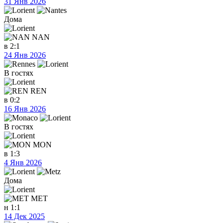
31 Янв 2026
Дома
NAN
в
2:1
24 Янв 2026
В гостях
REN
в
0:2
16 Янв 2026
В гостях
MON
в
1:3
4 Янв 2026
Дома
MET
н
1:1
14 Дек 2025