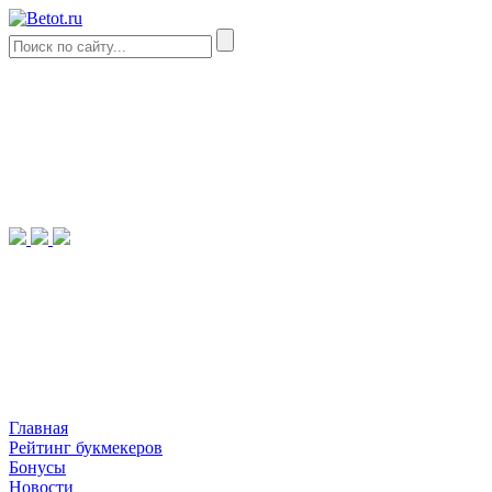
Главная
Рейтинг букмекеров
Бонусы
Новости