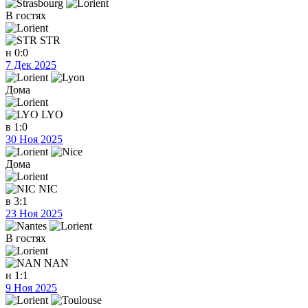
В гостях
STR
н
0:0
7 Дек 2025
Дома
LYO
в
1:0
30 Ноя 2025
Дома
NIC
в
3:1
23 Ноя 2025
В гостях
NAN
н
1:1
9 Ноя 2025