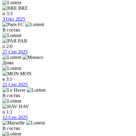
BRE
н
3:3
3 Окт 2025
В гостях
PAR
п
2:0
27 Сен 2025
Дома
MON
в
3:1
21 Сен 2025
В гостях
HAV
н
1:1
12 Сен 2025
В гостях