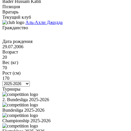
Bader Hussam Kabli
Позиция
Вратарь
Текущий клуб
Аль-Ахли Джидда
Гражданство
Дата рождения
29.07.2006
Возраст
20
Вес (кг)
70
Рост (см)
170
Турниры
2. Bundesliga 2025-2026
Bundesliga 2025-2026
Championship 2025-2026