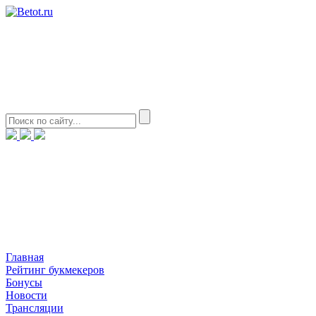
Главная
Рейтинг букмекеров
Бонусы
Новости
Трансляции