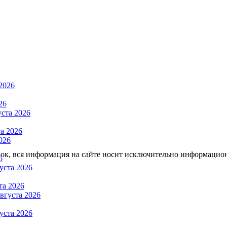
26
а 2026
тавок, вся информация на сайте носит исключительно информацио
6
та 2026
уста 2026