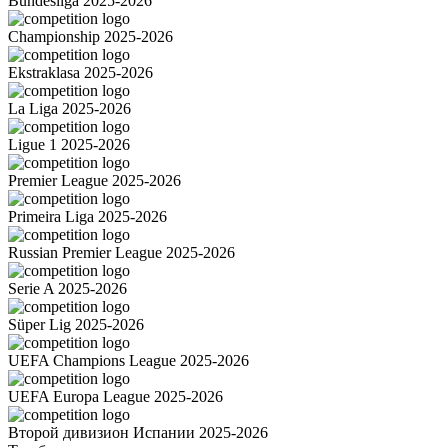
Bundesliga 2025-2026
Championship 2025-2026
Ekstraklasa 2025-2026
La Liga 2025-2026
Ligue 1 2025-2026
Premier League 2025-2026
Primeira Liga 2025-2026
Russian Premier League 2025-2026
Serie A 2025-2026
Süper Lig 2025-2026
UEFA Champions League 2025-2026
UEFA Europa League 2025-2026
Второй дивизион Испании 2025-2026