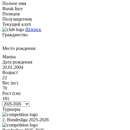
Полное имя
Burak İnce
Позиция
Полузащитник
Текущий клуб
Шленск
Гражданство
Место рождения
Manisa
Дата рождения
20.01.2004
Возраст
22
Вес (кг)
70
Рост (см)
181
Турниры
2. Bundesliga 2025-2026