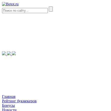
Главная
Рейтинг букмекеров
Бонусы
Новости