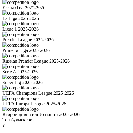
Ekstraklasa 2025-2026
La Liga 2025-2026
Ligue 1 2025-2026
Premier League 2025-2026
Primeira Liga 2025-2026
Russian Premier League 2025-2026
Serie A 2025-2026
Süper Lig 2025-2026
UEFA Champions League 2025-2026
UEFA Europa League 2025-2026
Второй дивизион Испании 2025-2026
Топ букмекеров
?