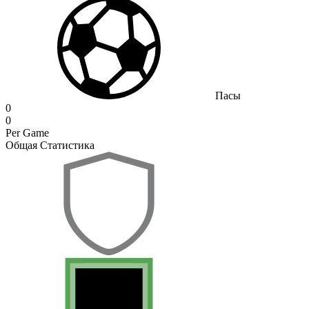
Пасы
0
0
Per Game
Общая Статистика