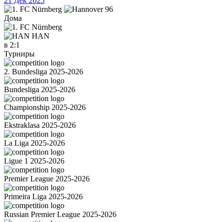
21 Дек 2025
Дома
HAN
в
2:1
Турниры
2. Bundesliga 2025-2026
Bundesliga 2025-2026
Championship 2025-2026
Ekstraklasa 2025-2026
La Liga 2025-2026
Ligue 1 2025-2026
Premier League 2025-2026
Primeira Liga 2025-2026
Russian Premier League 2025-2026