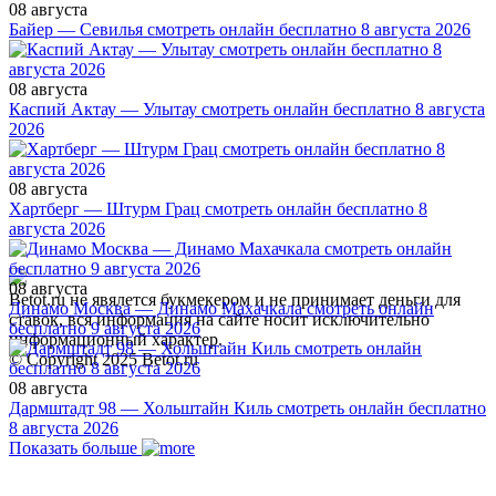
08 августа
Байер — Севилья смотреть онлайн бесплатно 8 августа 2026
08 августа
Каспий Актау — Улытау смотреть онлайн бесплатно 8 августа
2026
08 августа
Хартберг — Штурм Грац смотреть онлайн бесплатно 8
августа 2026
08 августа
Betot.ru не явялется букмекером и не принимает деньги для
Динамо Москва — Динамо Махачкала смотреть онлайн
ставок, вся информация на сайте носит исключительно
бесплатно 9 августа 2026
информационный характер.
© Copyright 2025 Betot.ru
08 августа
Дармштадт 98 — Хольштайн Киль смотреть онлайн бесплатно
8 августа 2026
Показать больше