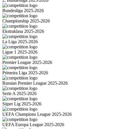
2. Bundesliga 2025-2026
Bundesliga 2025-2026
Championship 2025-2026
Ekstraklasa 2025-2026
La Liga 2025-2026
Ligue 1 2025-2026
Premier League 2025-2026
Primeira Liga 2025-2026
Russian Premier League 2025-2026
Serie A 2025-2026
Süper Lig 2025-2026
UEFA Champions League 2025-2026
UEFA Europa League 2025-2026