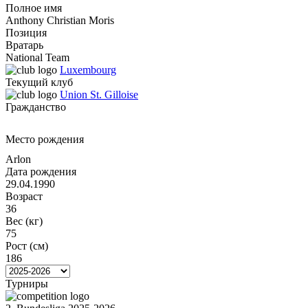
Полное имя
Anthony Christian Moris
Позиция
Вратарь
National Team
Luxembourg
Текущий клуб
Union St. Gilloise
Гражданство
Место рождения
Arlon
Дата рождения
29.04.1990
Возраст
36
Вес (кг)
75
Рост (см)
186
Турниры