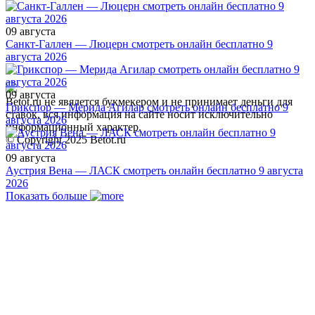
09 августа
Санкт-Галлен — Люцерн смотреть онлайн бесплатно 9
августа 2026
09 августа
Betot.ru не явялется букмекером и не принимает деньги для
Грикспор — Мерида Агилар смотреть онлайн бесплатно 9
ставок, вся информация на сайте носит исключительно
августа 2026
информационный характер.
© Copyright 2025 Betot.ru
09 августа
Аустрия Вена — ЛАСК смотреть онлайн бесплатно 9 августа
2026
Показать больше