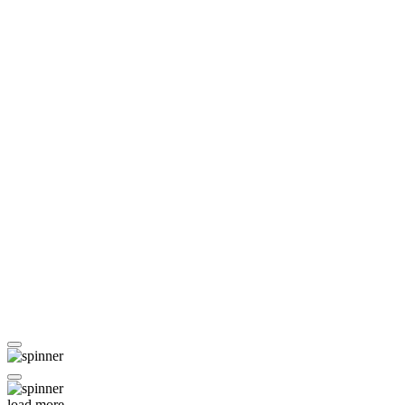
load more