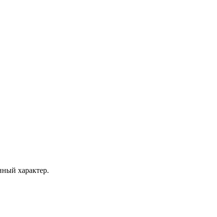
нный характер.