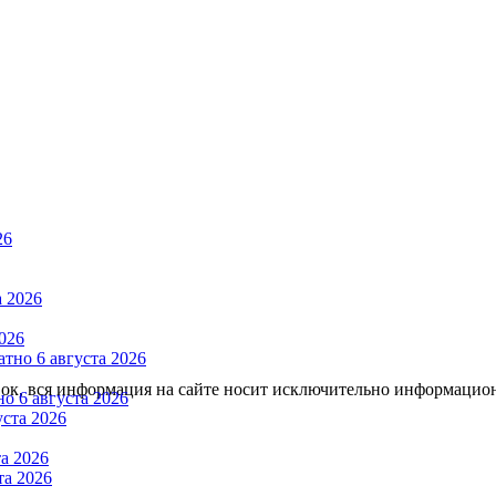
026
тавок, вся информация на сайте носит исключительно информацио
о 6 августа 2026
а 2026