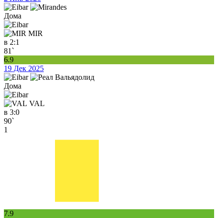
Дома
MIR
в
2:1
81`
6.9
19 Дек 2025
Дома
VAL
в
3:0
90`
1
7.9