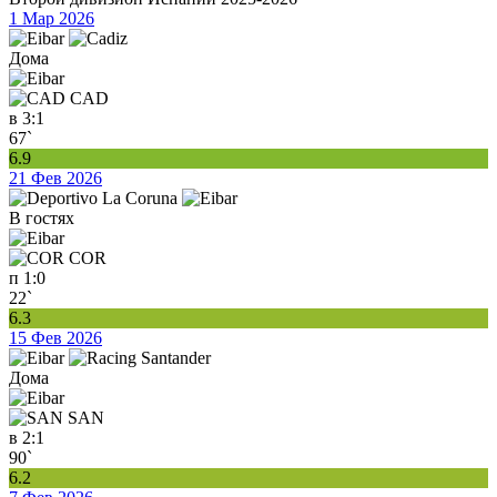
1 Мар 2026
Дома
CAD
в
3:1
67`
6.9
21 Фев 2026
В гостях
COR
п
1:0
22`
6.3
15 Фев 2026
Дома
SAN
в
2:1
90`
6.2