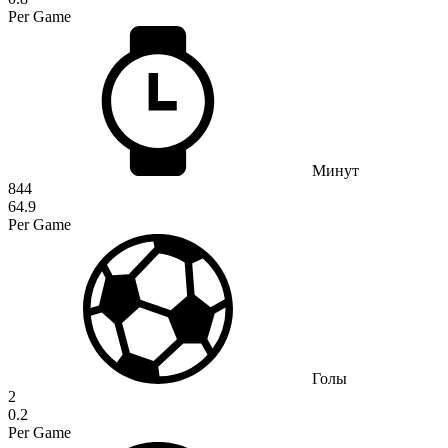
Per Game
Минут
844
64.9
Per Game
Голы
2
0.2
Per Game