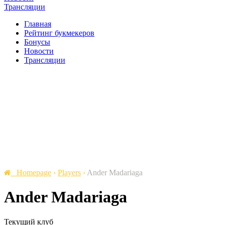
Трансляции
Главная
Рейтинг букмекеров
Бонусы
Новости
Трансляции
Homepage
›
Players
›
Ander Madariaga
Ander Madariaga
Текущий клуб