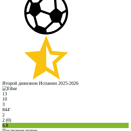
Второй дивизион Испании 2025-2026
13
10
3
844′
2
2 (0)
6.8
Последние матчи