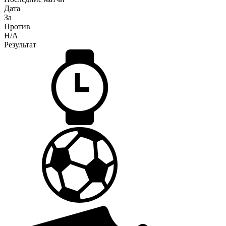
Дата
За
Против
H/A
Результат