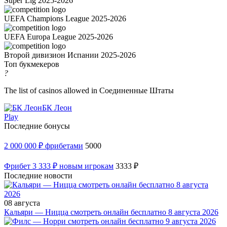
Süper Lig 2025-2026
UEFA Champions League 2025-2026
UEFA Europa League 2025-2026
Второй дивизион Испании 2025-2026
Топ букмекеров
?
The list of casinos allowed in Соединенные Штаты
БК Леон
Play
Последние бонусы
2 000 000 ₽ фрибетами
5000
Фрибет 3 333 ₽ новым игрокам
3333 ₽
Последние новости
08 августа
Кальяри — Ницца смотреть онлайн бесплатно 8 августа 2026