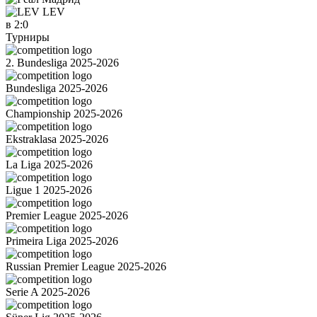
LEV
в
2:0
Турниры
2. Bundesliga 2025-2026
Bundesliga 2025-2026
Championship 2025-2026
Ekstraklasa 2025-2026
La Liga 2025-2026
Ligue 1 2025-2026
Premier League 2025-2026
Primeira Liga 2025-2026
Russian Premier League 2025-2026
Serie A 2025-2026