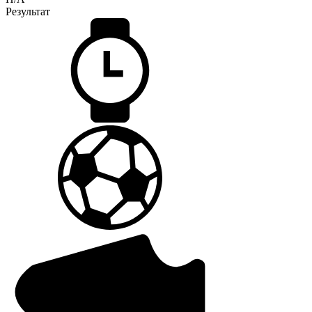
Результат