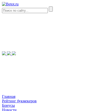
Главная
Рейтинг букмекеров
Бонусы
Новости