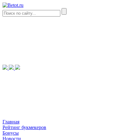
Главная
Рейтинг букмекеров
Бонусы
Новости