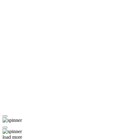
load more