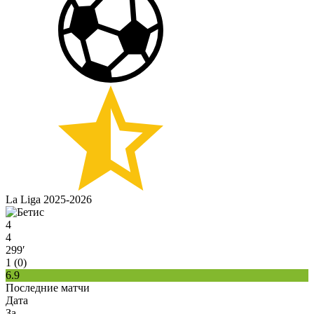
La Liga 2025-2026
4
4
299′
1 (0)
6.9
Последние матчи
Дата
За