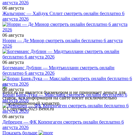
06 августа
Жальгирис — Хайдук Сплит смотреть онлайн бесплатно 6
августа 2026
06 августа
Норри — Де Минор смотреть онлайн бесплатно 6 августа
2026
06 августа
Богемианс Дублин — Мидтъюлланн смотреть онлайн
бесплатно 6 августа 2026
06 августа
Betot.ru не явялется букмекером и не принимает деньги для
Борац Баня-Лука — Макслайн смотреть онлайн бесплатно 6
ставок, вся информация на сайте носит исключительно
августа 2026
информационный характер.
© Copyright 2025 Betot.ru
06 августа
Дебрецен — ФК Копенгаген смотреть онлайн бесплатно 6
августа 2026
Показать больше