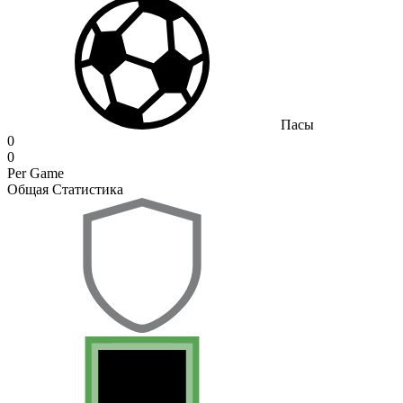
Пасы
0
0
Per Game
Общая Статистика