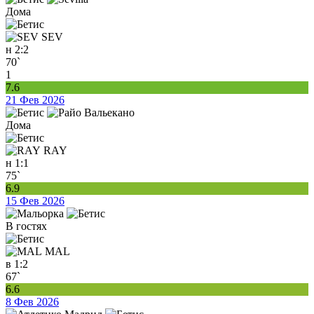
Дома
SEV
н
2:2
70`
1
7.6
21 Фев 2026
Дома
RAY
н
1:1
75`
6.9
15 Фев 2026
В гостях
MAL
в
1:2
67`
6.6
8 Фев 2026