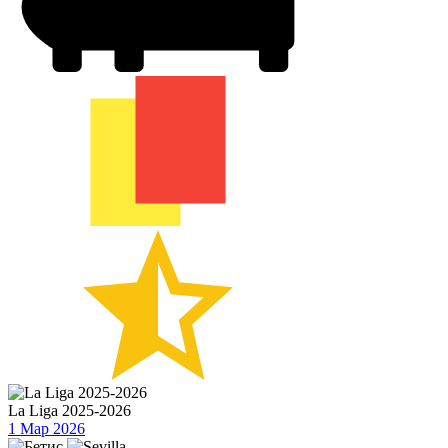
La Liga 2025-2026
1 Мар 2026